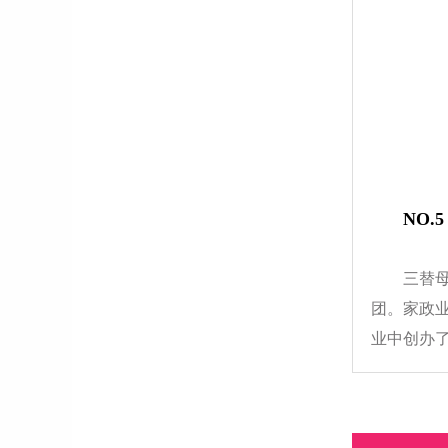
NO.
三替母
团。家政
业中创办