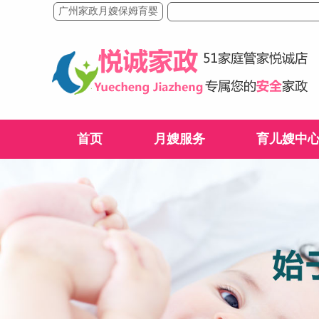
广州家政月嫂保姆育婴
首页
月嫂服务
育儿嫂中