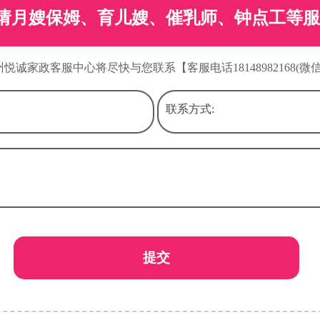
请月嫂保姆、育儿嫂、催乳师、钟点工等服
州悦诚家政客服中心将尽快与您联系【客服电话18148982168(微
联系方式:
提交